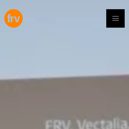
EN
ES
PL
IT
DE
Services
Professionals
Commitment
Projects
Insights