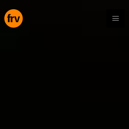
EN
ES
PL
IT
DE
Usługi
Specjaliści
Zobowiązanie
Projekty
Insights