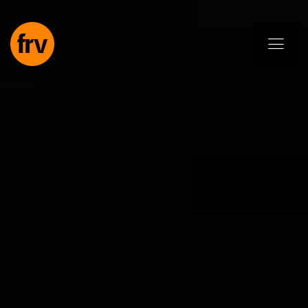
EN
ES
PL
IT
DE
Dienstleistungen
Fachleute
Selbstverpflichtung
Projekte
Insights