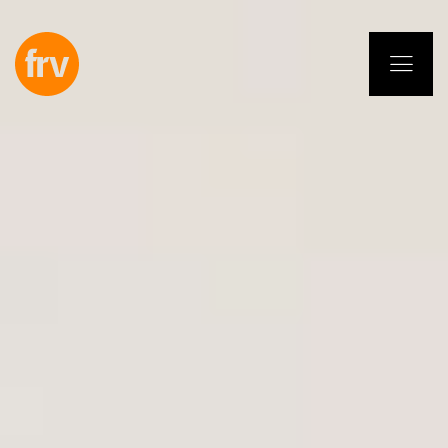
EN
ES
PL
IT
DE
Usługi
Specjaliści
Zobowiązanie
Projekty
Insights