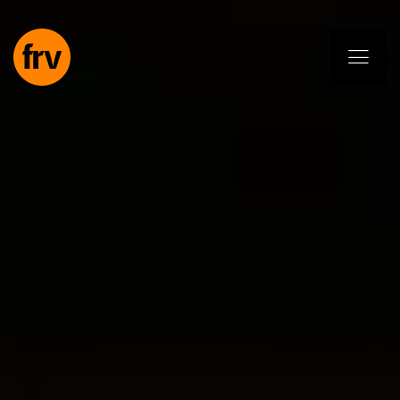
EN
ES
PL
IT
DE
Usługi
Specjaliści
Zobowiązanie
Projekty
Insights