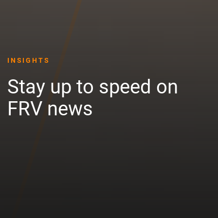
INSIGHTS
Stay up to speed on
FRV news