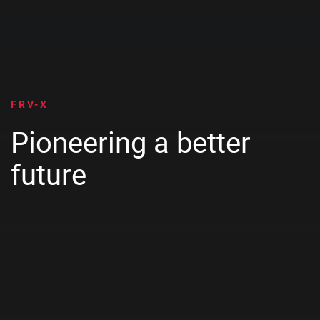
FRV-X
Pioneering a better
future