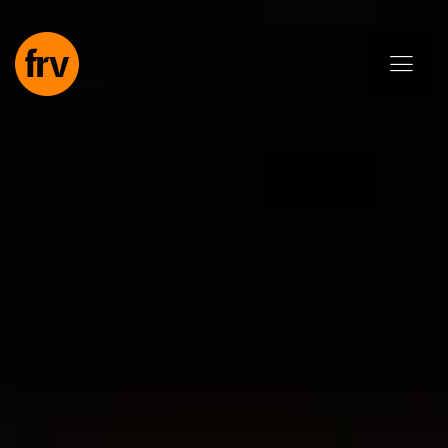
EN
ES
PL
IT
DE
Usługi
Specjaliści
Zobowiązanie
Projekty
Insights