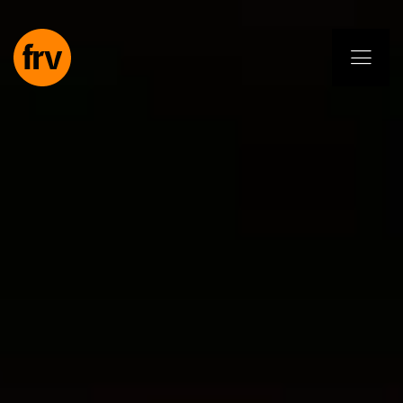
EN
ES
PL
IT
DE
Usługi
Specjaliści
Zobowiązanie
Projekty
Insights