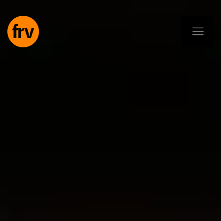
EN
ES
PL
IT
DE
Usługi
Specjaliści
Zobowiązanie
Projekty
Insights