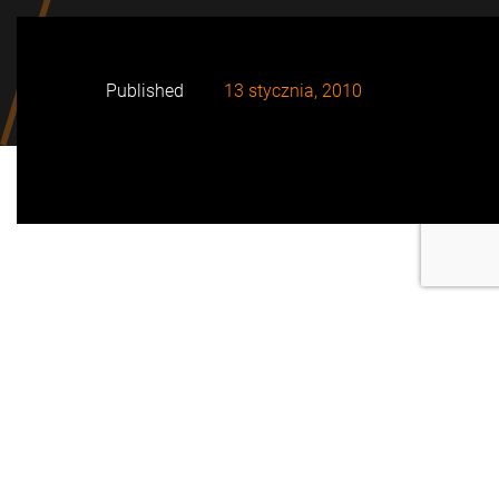
Published
13 stycznia, 2010
Przepraszamy, ten wpis jest dostępny tylko w języku
English
i
Español
.