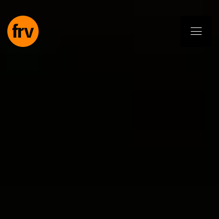
EN
ES
PL
IT
DE
Dienstleistungen
Fachleute
Selbstverpflichtung
Projekte
Insights