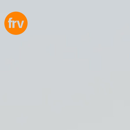
EN
ES
PL
IT
D
Dienstleistungen
Fachleute
Selbstverpflichtung
Projekte
Insights