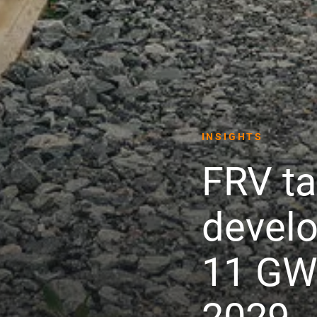
INSIGHTS
FRV ta
develo
11 GWh