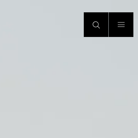
Führend bei der
Umgestaltung des
Energiemarktes
Als eines der führenden Unternehmen im Bereich
der Solarenergie befinden wir uns natürlich im
Zentrum des Wandels der Energiewirtschaft.