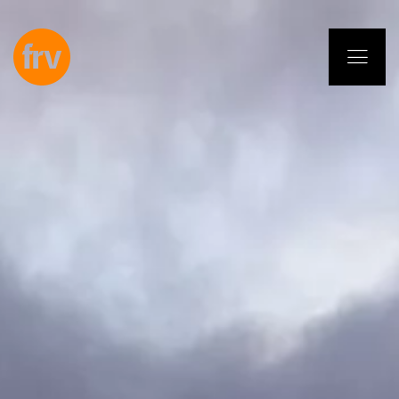
EN
ES
PL
IT
DE
Dienstleistungen
Fachleute
Selbstverpflichtung
Projekte
Insights