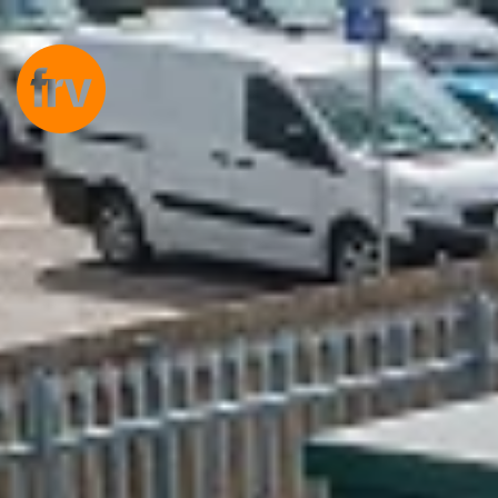
EN
ES
PL
IT
D
Dienstleistungen
Fachleute
Selbstverpflichtung
Projekte
Insights