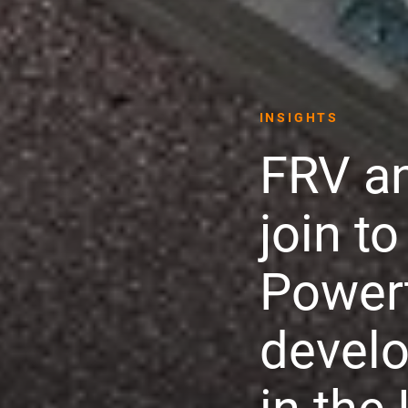
INSIGHTS
FRV an
join t
Powert
develo