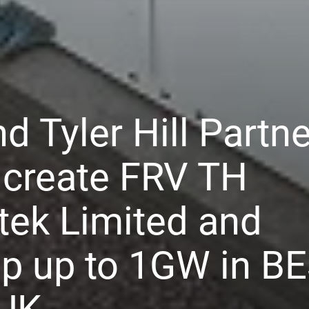
d Tyler Hill Partn
o create FRV TH
ek Limited and
p up to 1GW in B