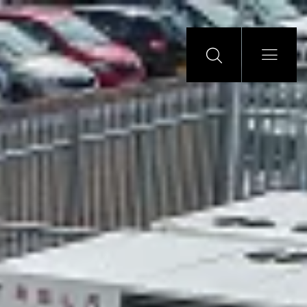
Führend bei der
Umgestaltung des
Energiemarktes
Als eines der führenden Unternehmen im Bereich
der Solarenergie befinden wir uns natürlich im
Zentrum des Wandels der Energiewirtschaft.