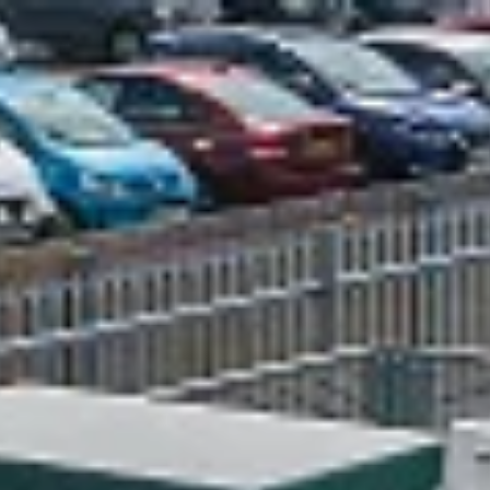
E
Expertise
O&M
Asset Management
FRV-X