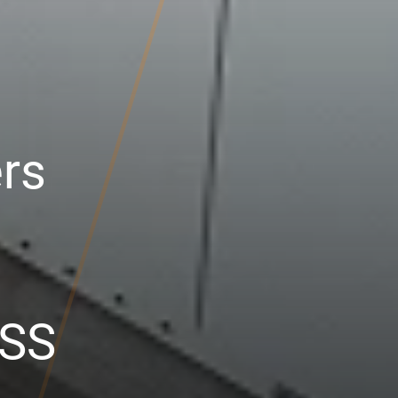
ers
ESS