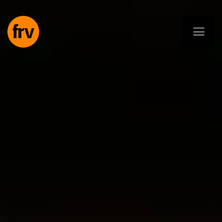
EN
ES
PL
IT
DE
Dienstleistungen
Fachleute
Selbstverpflichtung
Projekte
Insights