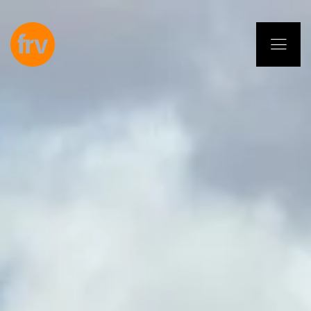
EN
ES
PL
IT
DE
Dienstleistungen
Fachleute
Selbstverpflichtung
Projekte
Insights