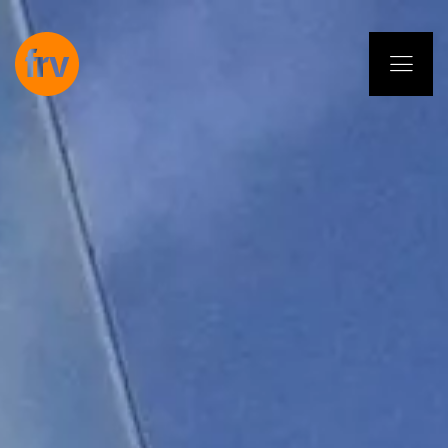
EN
ES
PL
IT
DE
Dienstleistungen
Fachleute
Selbstverpflichtung
Projekte
Insights