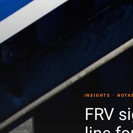
INSIGHTS
NOTA
FRV si