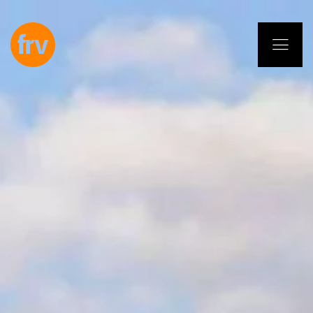
EN
ES
PL
IT
DE
Dienstleistungen
Fachleute
Selbstverpflichtung
Projekte
Insights