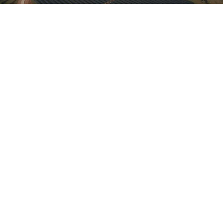
Detalle
115
MW DC