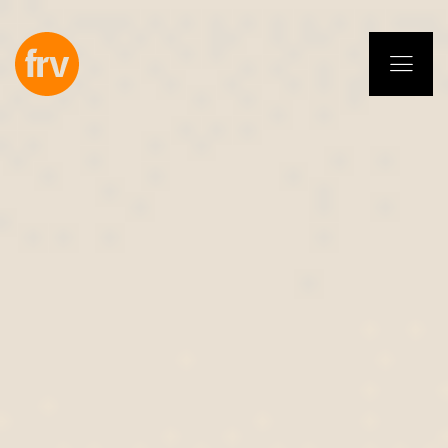
EN
ES
PL
IT
DE
Servicios
Profesionales
Compromiso
Proyectos
Insights